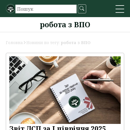
робота з ВПО
Головна
Новини по тегу:
робота з ВПО
Звіт ДСП за І півріччя 2025