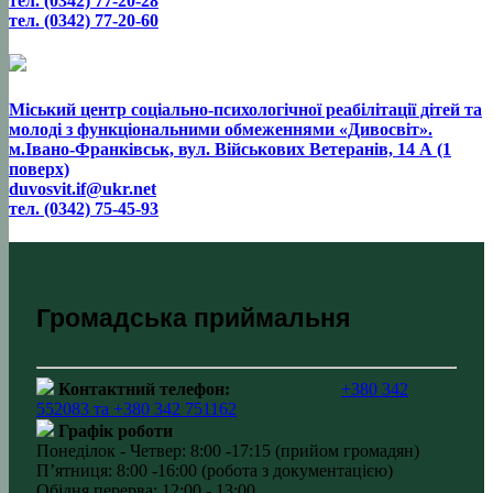
тел. (0342) 77-20-28
тел. (0342) 77-20-60
Міський центр соціально-психологічної реабілітації дітей та
молоді з функціональними обмеженнями «Дивосвіт».
м.Івано-Франківськ, вул. Військових Ветеранів, 14 А (1
поверх)
duvosvit.if@ukr.net
тел. (0342) 75-45-93
Громадська приймальня
Контактний телефон:
+380 342
552083 та +380 342 751162
Графік роботи
Понеділок - Четвер: 8:00 -17:15 (прийом громадян)
П’ятниця: 8:00 -16:00 (робота з документацією)
Обідня перерва: 12:00 - 13:00