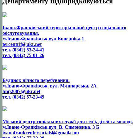
Департаменту підпорядковуються
Івано-Франківський територіальний центр соціального
обслуговування.
м.Івано-Франківськ,вул.Коперніка,1
tercentrif@ukr.net
тел. (0342) 53-24-41
тел. (0342) 75-01-26
Будинок нічного перебування.
м.Івано-Франківськ, вул. Млинарська, 2А
bnp2007@ukr.net
тел. (0342) 57-23-49
Міський центр соціальних служб для сім’ї, дітей та молоді.
м.Івано-Франківськ,вул. В. Симоненка, 3 Б
ivanofrankcentersocialsl@gmail.com