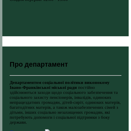
Про департамент
Департаментом соціальної політики виконокому
Івано-Франківської міської ради
постійно
здійснюються заходи щодо соціального забезпечення та
соціального захисту пенсіонерів, інвалідів, одиноких
непрацездатних громадян, дітей-сиріт, одиноких матерів,
багатодітних матерів, а також малозабезпечених сімей з
дітьми, інших соціально незахищених громадян, які
потребують допомоги і соціальної підтримки з боку
держави.