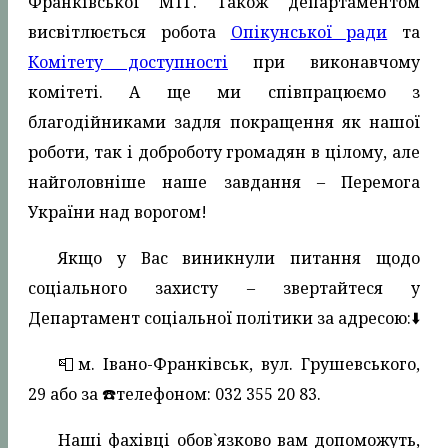
Франківської МТГ. Також департаментом
висвітлюється робота
Опікунської ради
та
Комітету доступності
при виконавчому
комітеті. А ще ми співпрацюємо з
благодійниками задля покращення як нашої
роботи, так і доброботу громадян в цілому, але
найголовніше наше завдання – Перемога
України над ворогом!
Якщо у Вас виникнули питання щодо
соціального захисту – звертайтеся у
Департамент соціальної політики за адресою:⬇️
📮м. Івано-Франківськ, вул. Грушевського,
29 або за ☎️телефоном: 032 355 20 83.
Наші фахівці обов`язково вам допоможуть,