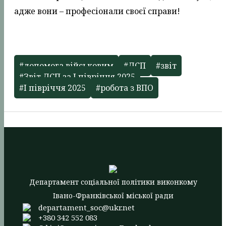
адже вони – професіонали своєї справи!
#допомога військовим
#ДСП
#звіт
#Звіт ДСП за І півріччя 2025
#І півріччя 2025
#робота з ВПО
Департамент соціальної політики виконкому
Івано-Франківської міської ради
departament_soc@ukr.net
+380 342 552 083