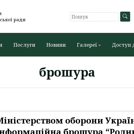
и
ської ради
и
Послуги
Новини
Галереї
Доступ 
брошура
Міністерством оборони Украї
інформаційна брошура “Роди