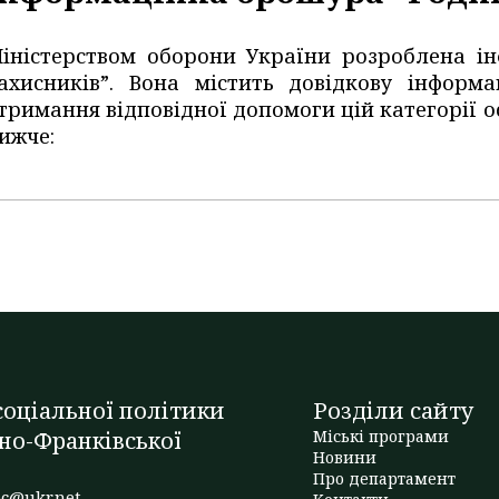
іністерством оборони України розроблена і
ахисників”. Вона містить довідкову інформ
тримання відповідної допомоги цій категорії о
ижче:
оціальної політики
Розділи сайту
но-Франківської
Міські програми
Новини
Про департамент
c@ukr.net