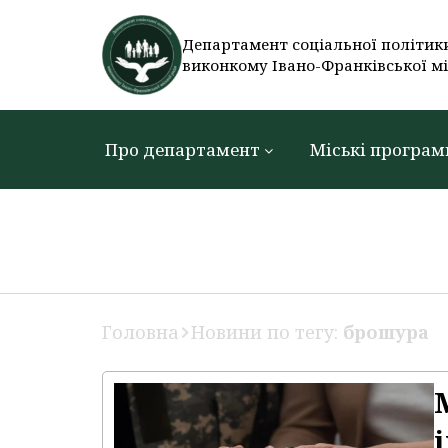
Департамент соціальної політик
виконкому Івано-Франківської мі
Про департамент
Міські програм
Головна
Новини по тегу:
брошура