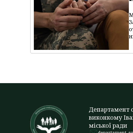
М
З
о
н
Департамент с
виконкому Іва
міської ради
departament_so