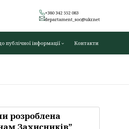
+380 342 552 083
departament_soc@ukr.net
до публічної інформації
Контакти
ни розроблена
нам Захисників”