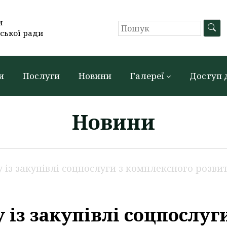
и
ської ради
и
Послуги
Новини
Галереї
Доступ 
Новини
 із закупівлі соцпослуги з комплексного розвит
 із закупівлі соцпослуги