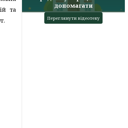
допомагати
ій та
Переглянути відеотеку
г.