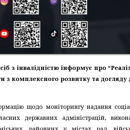
сіб з інвалідністю інформує про “Реалі
ги з комплексного розвитку та догляду 
ормацію щодо моніторингу надання соціа
ласних державних адміністрацій, викон
 міських, районних у містах рад, війсь