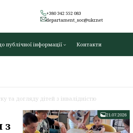
+380 342 552 083
departament_soc@ukr.net
до публічної інформації
Контакти
ку та догляду дітей з інвалідністю
21.07.2026
 з