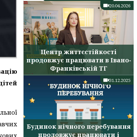
20.04.2026
Центр життєстійкості
продовжує працювати в Івано-
Франківській ТГ
зацію
31.12.2025
дітей
льної
авчих
Будинок нічного перебування
продовжує працювати і
кових