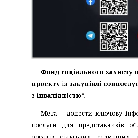
Фонд соціального захисту о
проекту із закупівлі соцпослу
з інвалідністю”.
Мета – донести ключову інф
послуги для представників об
органів сільських, селищних,