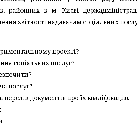
ів, районних в м. Києві держадміністрац
ення звітності надавачам соціальних послу
периментальному проекті?
ання соціальних послуг?
безпечити?
ча послуг?
 перелік документів про їх кваліфікацію.
.
и.