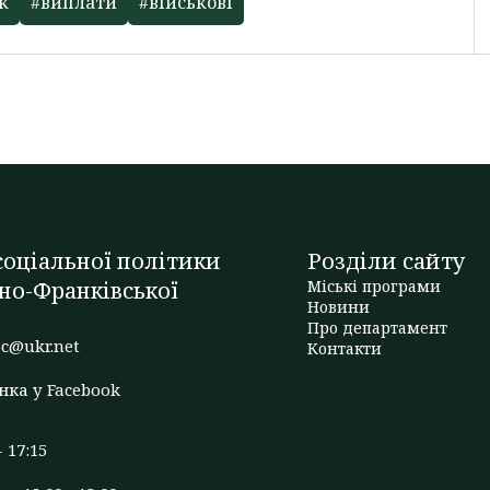
к
#виплати
#військові
оціальної політики
Розділи сайту
но-Франківської
Міські програми
Новини
Про департамент
c@ukr.net
Контакти
нка у Facebook
- 17:15