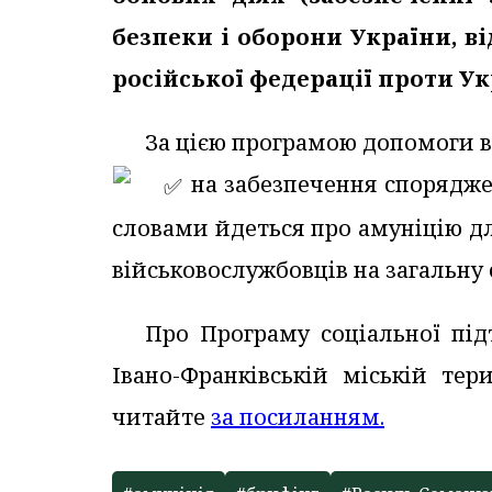
безпеки і оборони України, ві
російської федерації проти Ук
За цією програмою допомоги 
️ на забезпечення споряд
словами йдеться про амуніцію д
військовослужбовців на загальну 
Про Програму соціальної пі
Івано-Франківській міській тер
читайте
за посиланням.