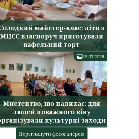
Солодкий майстер-клас: діти з
МЦСС власноруч приготували
вафельний торт
15.07.2026
Мистецтво, що надихає: для
людей поважного віку
організували культурні заходи
Переглянути фотогалерею