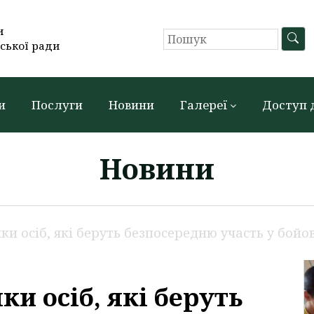
и
ської ради
и
Послуги
Новини
Галереї
Доступ 
Новини
и осіб, які беруть безпосередню участь у бойов
и осіб, які беруть