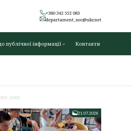
+380 342 552 083
departament_soc@ukr.net
до публічної інформації
Контакти
их діях
21.07.2026