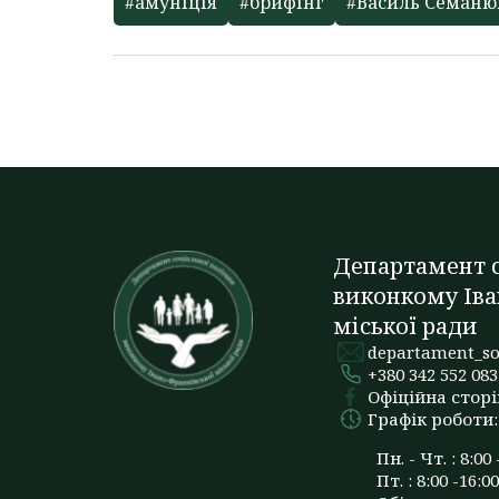
#амуніція
#брифінг
#Василь Семаню
Департамент с
виконкому Іва
міської ради
departament_so
+380 342 552 083
Офіційна сторі
Графік роботи:
Пн. - Чт. : 8:00 
Пт. : 8:00 -16:00