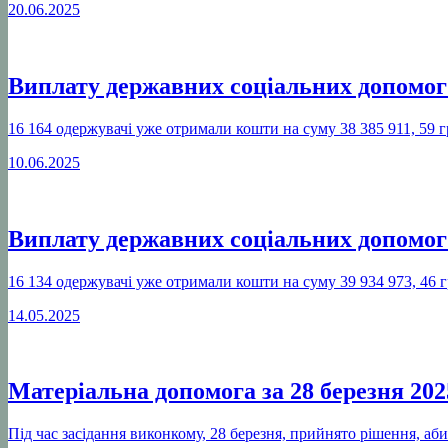
20.06.2025
Виплату державних соціальних допомог 
16 164 одержувачі уже отримали кошти на суму 38 385 911, 59 г
10.06.2025
Виплату державних соціальних допомог 
16 134 одержувачі уже отримали кошти на суму 39 934 973, 46 
14.05.2025
Матеріальна допомога за 28 березня 202
Під час засідання виконкому, 28 березня, прийнято рішення, аб