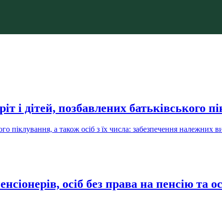
іт і дітей, позбавлених батьківського п
ого піклування, а також осіб з їх числа: забезпечення належних в
іонерів, осіб без права на пенсію та осі