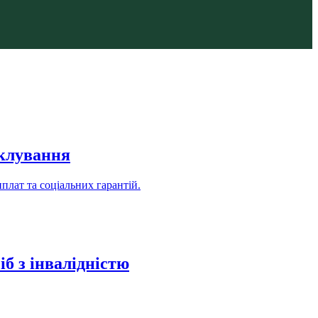
іклування
иплат та соціальних гарантій.
б з інвалідністю