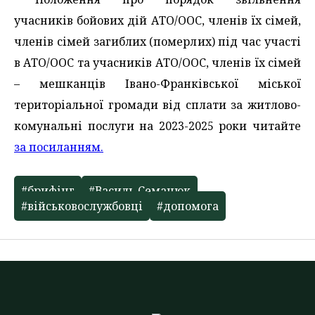
учасників бойових дій АТО/ООС, членів їх сімей,
членів сімей загиблих (померлих) під час участі
в АТО/ООС та учасників АТО/ООС, членів їх сімей
– мешканців Івано-Франківської міської
територіальної громади від сплати за житлово-
комунальні послуги на 2023-2025 роки читайте
за посиланням.
#брифінг
#Василь Семанюк
#військовослужбовці
#допомога