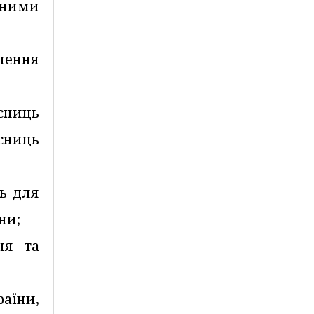
чними
влення
исниць
сниць
нь для
ни;
ня та
раїни,