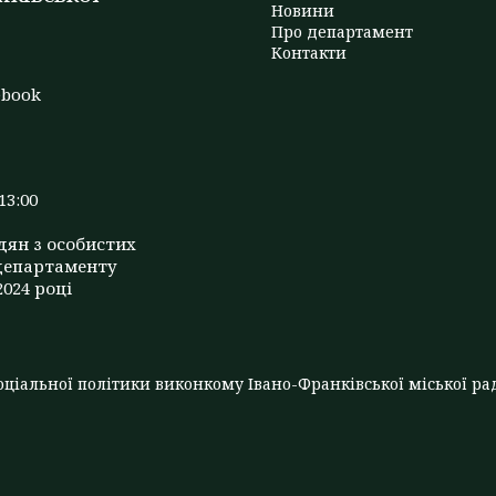
Новини
Про департамент
t
Контакти
ebook
13:00
дян з особистих
департаменту
2024 році
ціальної політики виконкому Івано-Франківської міської рад