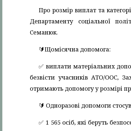
Про розмір виплат та категор
Департаменту соціальної полі
Семанюк.
🔰Щомісячна допомога:
✅️ виплати матеріальних доп
безвісти учасників АТО/ООС, За
отримають допомогу у розмірі п
🔰 Одноразові допомоги стосу
✅️ 1 565 осіб, які беруть безп