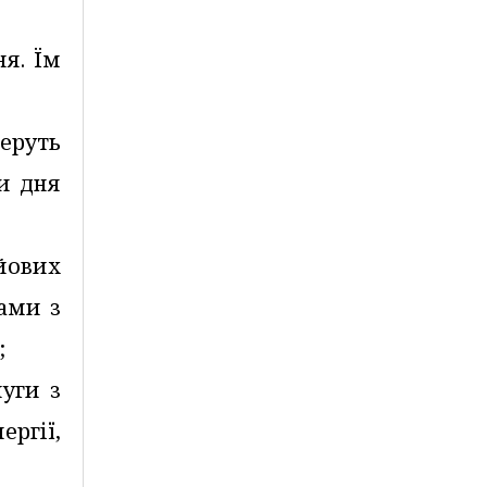
ня. Їм
беруть
ди дня
ойових
гами з
;
луги з
ергії,