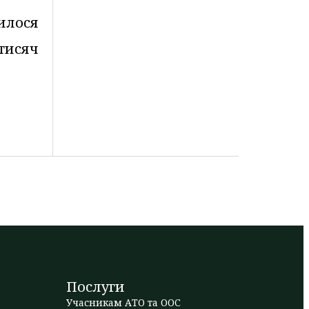
нилося
 тисяч
Послуги
Учасникам АТО та ООС