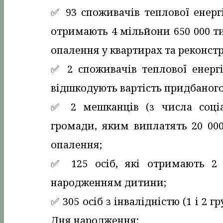
✅️ 93 споживачів теплової енергі
отримають 4 мільйони 650 000 т
опалення у квартирах та реконст
✅️ 2 споживачів теплової енергі
відшкодують вартість придбаного 
✅️ 2 мешканців (з числа соціа
громади, яким виплатять 20 00
опалення;
✅️ 125 осіб, які отримають 2
народженням дитини;
✅️ 305 осіб з інвалідністю (1 і 2
Дня народження;