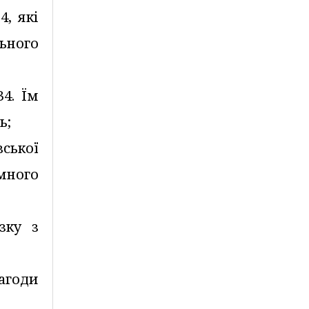
4, які
ьного
34. Їм
ь;
ської
много
зку з
нагоди