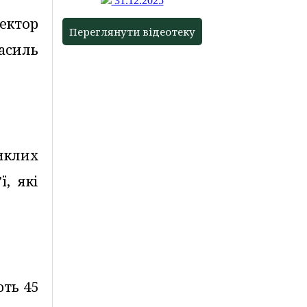
31.12.2025
ректор
Переглянути відеотеку
асиль
иклих
ї, які
ють 45