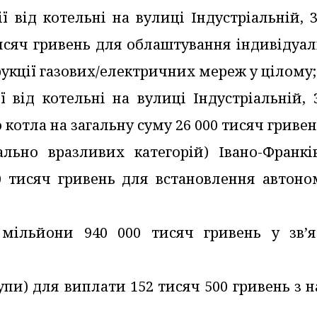
ї від котельні на вулиці Індустріальній, 3
исяч гривень для облаштування індивідуал
рукції газових/електричних мереж у цілому;
ї від котельні на вулиці Індустріальній, 
котла на загальну суму 26 000 тисяч гривен
льно вразливих категорій) Івано-Франків
0 тисяч гривень для встановлення автоно
 мільйони 940 000 тисяч гривень у зв’я
 групи) для виплати 152 тисяч 500 гривень з 