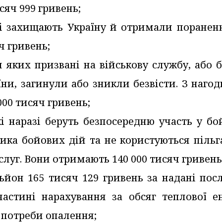
сяч 999 гривень;
які захищають Україну й отримали поранен
ч гривень;
и яких призвані на військову службу, або 
їни, загинули або зникли безвісти. З наго
00 тисяч гривень;
кі наразі беруть безпосередню участь у б
ника бойових дій та не користуються піль
уг. Вони отримають 140 000 тисяч гривень
льйон 165 тисяч 129 гривень за надані пос
частині нарахування за обсяг теплової ен
 потреби опалення;