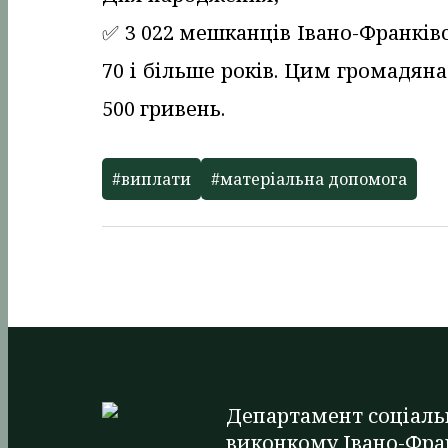
✅️ 3 022 мешканців Івано-Франкі
70 і більше років. Цим громадян
500 гривень.
#виплати
#матеріальна допомога
Департамент соціаль
виконкому Івано-Фра