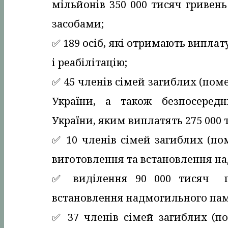
мільйонів 350 000 тисяч гривен
засобами;
✅️ 189 осіб, які отримають випла
і реабілітацію;
✅️ 45 членів сімей загиблих (по
України, а також безпосередн
України, яким виплатять 275 000 
✅️ 10 членів сімей загиблих (п
виготовлення та встановлення н
✅️ виділення 90 000 тисяч г
встановлення надмогильного пам
✅️ 37 членів сімей загиблих (п