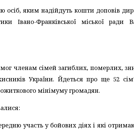
ію осіб, яким надійдуть кошти доповів ди
тики Івано-Франківської міської ради В
омог членам сімей загиблих, померлих, зн
хисників України. Йдеться про ще 52 сім’
рожиткового мінімуму громадян.
валися:
осередню участь у бойових діях і які отрима