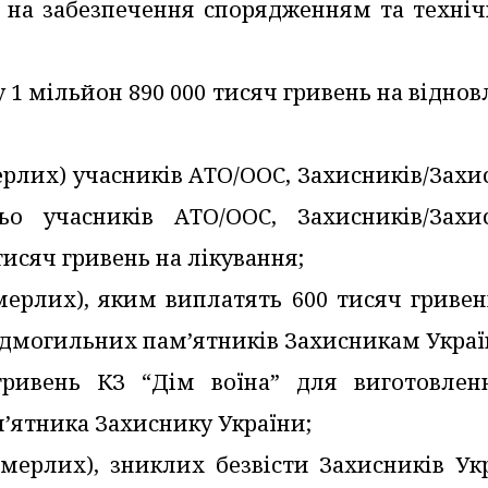
ь на забезпечення спорядженням та техні
ту 1 мільйон 890 000 тисяч гривень на відно
мерлих) учасників АТО/ООС, Захисників/Зах
ьо учасників АТО/ООС, Захисників/Захи
тисяч гривень на лікування;
омерлих), яким виплатять 600 тисяч гриве
адмогильних пам’ятників Захисникам Украї
ривень КЗ “Дім воїна” для виготовлен
’ятника Захиснику України;
омерлих), зниклих безвісти Захисників Ук