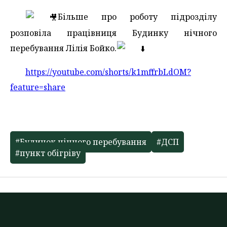
Більше про роботу підрозділу
розповіла працівниця Будинку нічного
перебування Лілія Бойко.
https://youtube.com/shorts/k1mffrbLdOM?
feature=share
#Будинок нічного перебування
#ДСП
#пункт обігріву