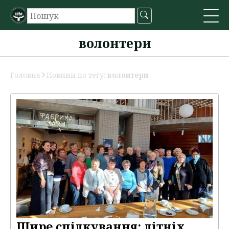
волонтери
Головна
Новини по тегу:
волонтери
Щире спілкування: літніх