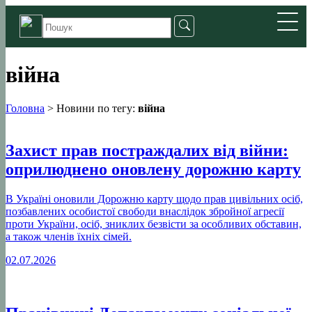
війна
Головна
>
Новини по тегу:
війна
Захист прав постраждалих від війни:
оприлюднено оновлену дорожню карту
В Україні оновили Дорожню карту щодо прав цивільних осіб,
позбавлених особистої свободи внаслідок збройної агресії
проти України, осіб, зниклих безвісти за особливих обставин,
а також членів їхніх сімей.
02.07.2026