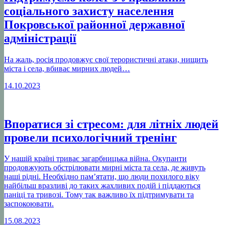
соціального захисту населення
Покровської районної державної
адміністрації
На жаль, росія продовжує свої терористичні атаки, нищить
міста і села, вбиває мирних людей…
14.10.2023
Впоратися зі стресом: для літніх людей
провели психологічний тренінг
У нашій країні триває загарбницька війна. Окупанти
продовжують обстрілювати мирні міста та села, де живуть
наші рідні. Необхідно пам’ятати, що люди похилого віку
найбільш вразливі до таких жахливих подій і піддаються
паніці та тривозі. Тому так важливо їх підтримувати та
заспокоювати.
15.08.2023