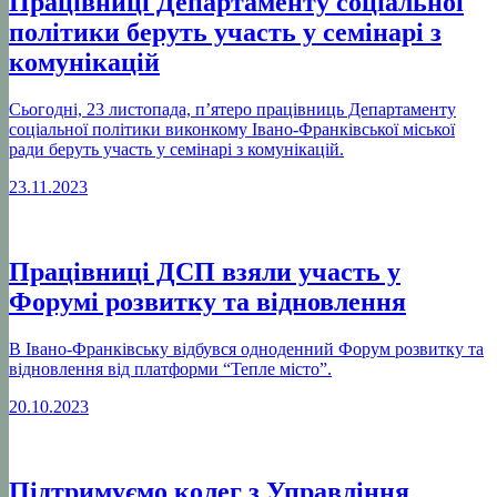
Працівниці Департаменту соціальної
політики беруть участь у семінарі з
комунікацій
Сьогодні, 23 листопада, п’ятеро працівниць Департаменту
соціальної політики виконкому Івано-Франківської міської
ради беруть участь у семінарі з комунікацій.
23.11.2023
Працівниці ДСП взяли участь у
Форумі розвитку та відновлення
В Івано-Франківську відбувся одноденний Форум розвитку та
відновлення від платформи “Тепле місто”.
20.10.2023
Підтримуємо колег з Управління