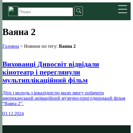
Ваяна 2
Головна
>
Новини по тегу:
Ваяна 2
Вихованці Дивосвіт відвідали
кінотеатр і переглянули
мультиплікаційний фільм
Діти і молодь з інвалідністю мали змогу побачити
американський анімаційний музично-пригодницький фільм
“Ваяна 2”.
03.12.2024