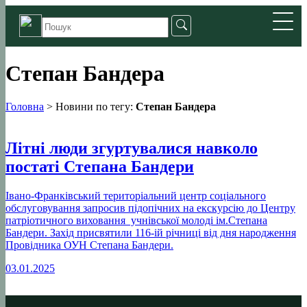
Степан Бандера
Головна
>
Новини по тегу:
Степан Бандера
Літні люди згуртувалися навколо
постаті Степана Бандери
Івано-Франківський територіальний центр соціального
обслуговування запросив підопічних на екскурсію до Центру
патріотичного виховання учнівської молоді ім.Степана
Бандери. Захід присвятили 116-ій річниці від дня народження
Провідника ОУН Степана Бандери.
03.01.2025