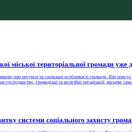
ої міської територіальної громади уже 
ацію про ресурси та соціальні особливості громади. Він описує 
не господарство, громадські та релігійні організації, місцеве с
итку системи соціального захисту грома