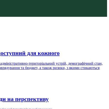
доступний для кожного
адміністративно-територіальний устрій, демографічний стан,
амоврядування та бюджет, а також ризики, з якими стикаються
ди на перспективу