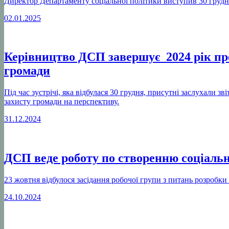
Директор Департаменту соціальної політики виступив 30 грудня 
02.01.2025
Керівництво ДСП завершує 2024 рік пре
громади
Під час зустрічі, яка відбулася 30 грудня, присутні заслухали 
захисту громади на перспективу.
31.12.2024
ДСП веде роботу по створенню соціальн
23 жовтня відбулося засідання робочої групи з питань розробки
24.10.2024