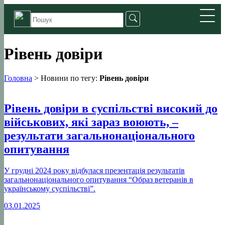
Рівень довіри
Головна
>
Новини по тегу:
Рівень довіри
Рівень довіри в суспільстві високий до
військових, які зараз воюють, –
результати загальнонаціонального
опитування
У грудні 2024 року відбулася презентація результатів
загальнонаціонального опитування “Образ ветеранів в
українському суспільстві”.
03.01.2025