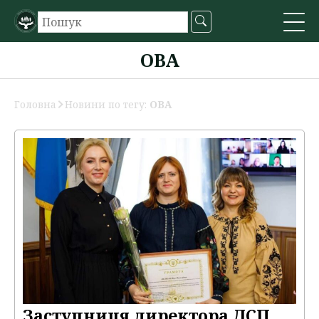
ОВА
Головна
Новини по тегу:
ОВА
Заступниця директора ДСП