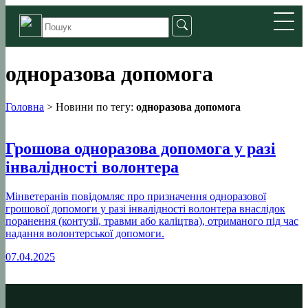
одноразова допомога
Головна
>
Новини по тегу:
одноразова допомога
Грошова одноразова допомога у разі
інвалідності волонтера
Мінветеранів повідомляє про призначення одноразової
грошової допомоги у разі інвалідності волонтера внаслідок
поранення (контузії, травми або каліцтва), отриманого під час
надання волонтерської допомоги.
07.04.2025