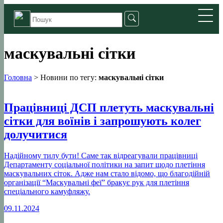
маскувальні сітки
Головна
>
Новини по тегу:
маскувальні сітки
Працівниці ДСП плетуть маскувальні
сітки для воїнів і запрошують колег
долучитися
Надійному тилу бути! Саме так відреагували працівниці
Департаменту соціальної політики на запит щодо плетіння
маскувальних сіток. Адже нам стало відомо, що благодійній
організації “Маскувальні феї” бракує рук для плетіння
спеціального камуфляжу.
09.11.2024