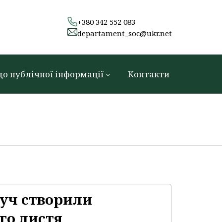
+380 342 552 083
departament_soc@ukr.net
до публічної інформації
Контакти
руч створили
го листя