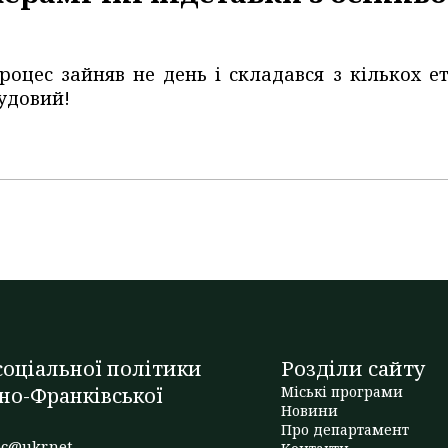
роцес зайняв не день і складався з кількох ет
удовий!
оціальної політики
Розділи сайту
но-Франківської
Міські програми
Новини
Про департамент
c@ukr.net