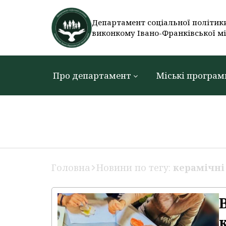
Департамент соціальної політик
виконкому Івано-Франківської мі
Про департамент
Міські програм
Головна
Новини по тегу:
керамічні