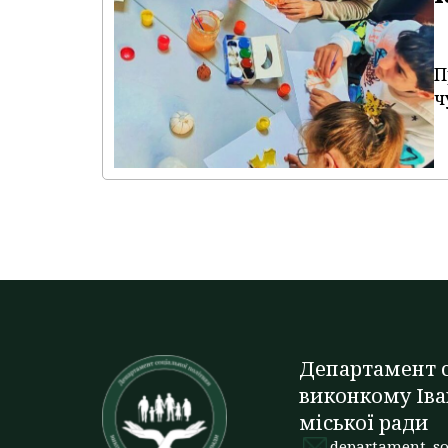
П
ч
Департамент с
виконкому Іва
міської ради
departament_so