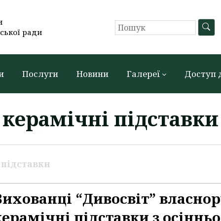
и
ської ради
и
Послуги
Новини
Галереї
Доступ 
керамічні підставки
 підставки
Вихованці “Дивосвіт” власно
керамічні підставки з осінньо