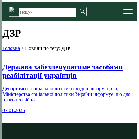
ДЗР
Головна
>
Новини по тегу:
ДЗР
Держава забезпечуватиме засобами
реабілітації українців
Департамент соціальної політики згідно інформації від
Міністерства соціальної політики України інформує, що для
цього потрібно.
07.01.2025