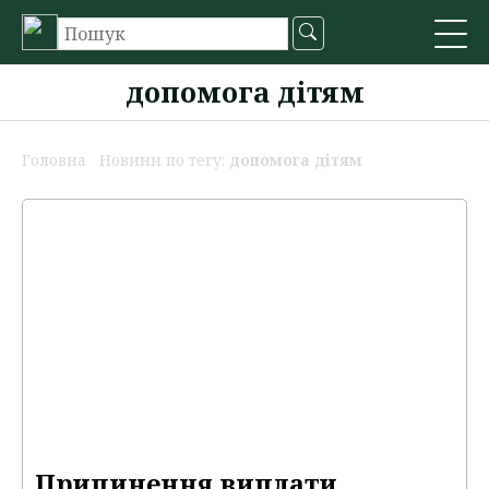
допомога дітям
Головна
Новини по тегу:
допомога дітям
Припинення виплати