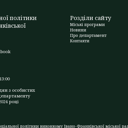
ної політики
Розділи сайту
нківської
Міські програми
Новини
Про департамент
t
Контакти
ebook
13:00
дян з особистих
департаменту
2024 році
ціальної політики виконкому Івано-Франківської міської рад