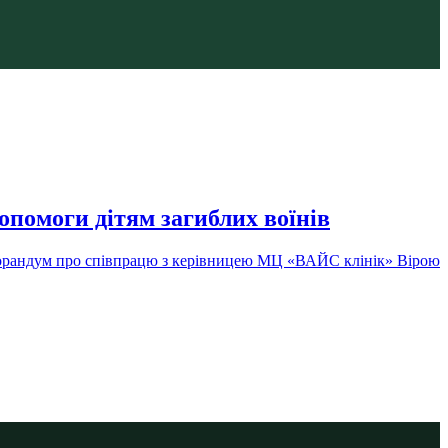
опомоги дітям загиблих воїнів
еморандум про співпрацю з керівницею МЦ «ВАЙС клінік» Вірою