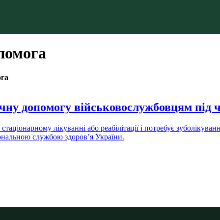
помога
ога
чну допомогу військовослужбовцям під ч
ціонарному лікуванні або реабілітації і потребує зуболікування
ціональною службою здоров’я України.