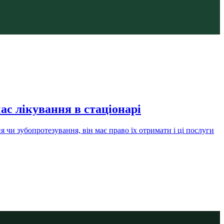
ас лікування в стаціонарі
 чи зубопротезування, він має право їх отримати і ці послуги