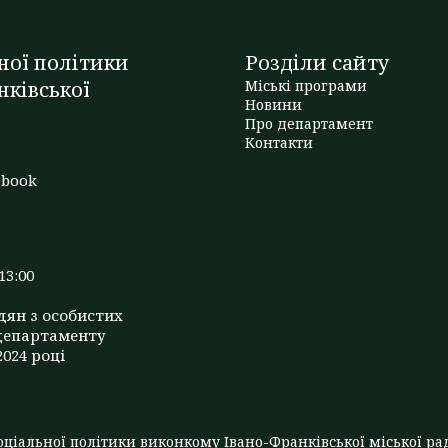
ної політики
Розділи сайту
нківської
Міські програми
Новини
Про департамент
t
Контакти
ebook
13:00
дян з особистих
департаменту
2024 році
ціальної політики виконкому Івано-Франківської міської рад