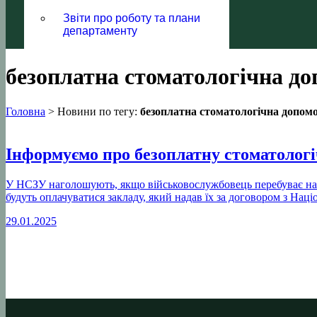
Звіти про роботу та плани
департаменту
безоплатна стоматологічна до
Головна
>
Новини по тегу:
безоплатна стоматологічна допом
Інформуємо про безоплатну стоматологі
У НСЗУ наголошують, якщо військовослужбовець перебуває на ста
будуть оплачуватися закладу, який надав їх за договором з На
29.01.2025