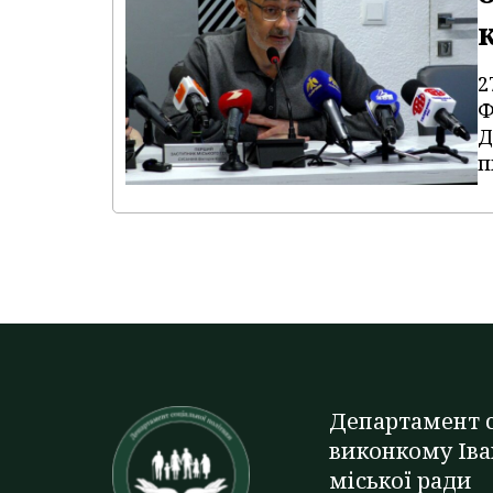
2
Ф
Д
п
Департамент с
виконкому Іва
міської ради