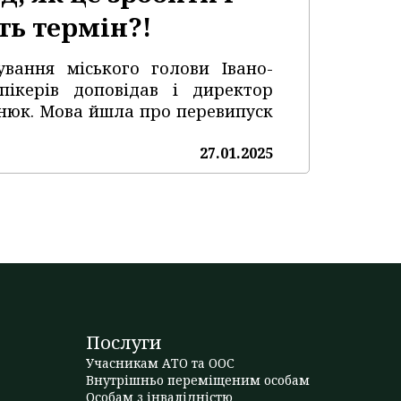
ть термін?!
ування міського голови Івано-
пікерів доповідав і директор
анюк. Мова йшла про перевипуск
27.01.2025
Послуги
Учасникам АТО та ООС
Внутрішньо переміщеним особам
Особам з інвалідністю