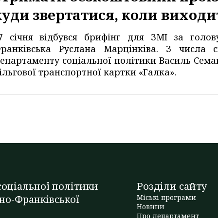
куди звертатися, коли виходи
7 січня відбувся брифінг для ЗМІ за голов
ранківська Руслана Марцінківа. З числа с
епартаменту соціальної політики Василь Сем
ільгової транспортної картки «Галка».
оціальної політики
Розділи сайту
но-Франківської
Міські програми
Новини
Про департамент