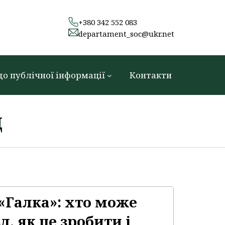
+380 342 552 083
departament_soc@ukr.net
до публічної інформації
Контакти
д
«Галка»: хто може
, як це зробити і