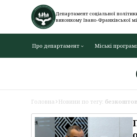
Департамент соціальної політик
виконкому Івано-Франківської мі
Про департамент
Міські програм
Головна
Новини по тегу:
безкоштов