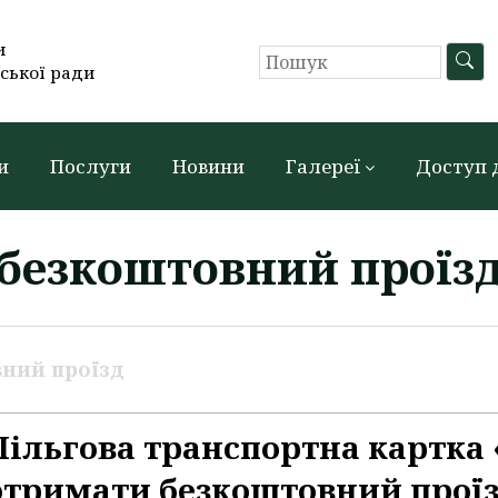
и
ської ради
и
Послуги
Новини
Галереї
Доступ 
безкоштовний проїз
ний проїзд
Пільгова транспортна картка 
отримати безкоштовний проїзд