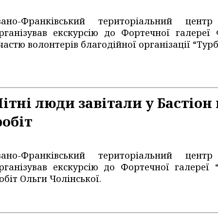
вано-Франківський територіальний центр
рганізував екскурсію до Фортечної галереї 
частю волонтерів благодійної організації “Турбо
Літні люди завітали у Бастіон
робіт
вано-Франківський територіальний центр
рганізував екскурсію до Фортечної галереї 
обіт Ольги Чолінської.