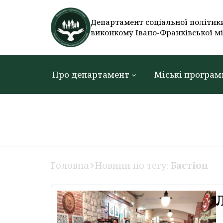
Департамент соціальної політик
виконкому Івано-Франківської мі
Про департамент
Міські програм
Головна
Новини по тегу:
Бастіон