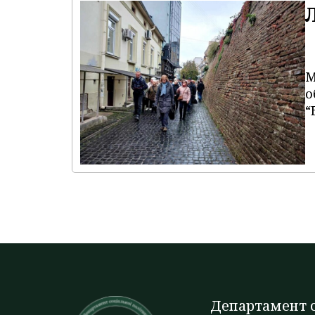
М
о
“
Департамент с