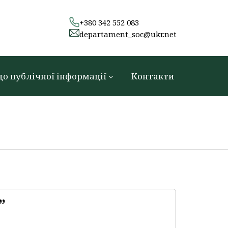
+380 342 552 083
departament_soc@ukr.net
до публічної інформації
Контакти
”