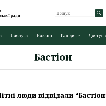
и
ської ради
и
Послуги
Новини
Галереї
Доступ 
Бастіон
Літні люди відвідали “Бастіон