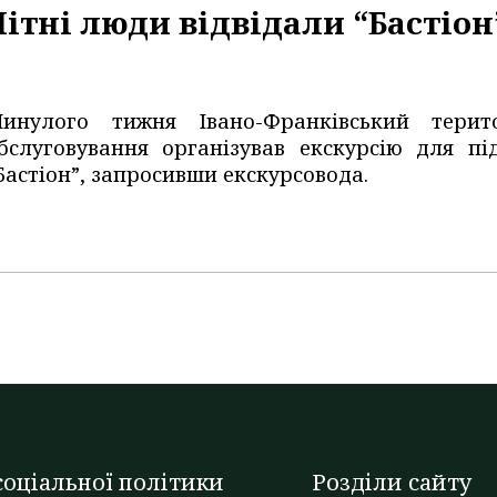
Літні люди відвідали “Бастіон
инулого тижня Івано-Франківський терит
бслуговування організував екскурсію для п
Бастіон”, запросивши екскурсовода.
оціальної політики
Розділи сайту