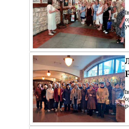
І
о
у
І
о
р