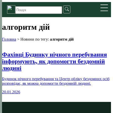
алгоритм дій
Головна
>
Новини по тегу:
алгоритм дій
Фахівці Будинку нічного перебування
інформують, як допомогти бездомній
людині
Будинок нічного перебування та Центр обліку бездомних осіб
розповідає, як можна допомогти бездомній людині.
20.01.2026