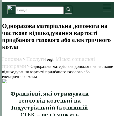
Одноразова матеріальна допомога на
часткове відшкодування вартості
придбаного газового або електричного
котла
Головна
Послуги
Міські соціальні
>
&gt;
програми
>
Одноразова матеріальна допомога на часткове
відшкодування вартості придбаного газового або
електричного котла
Франківці, які отримували
тепло від котельні на
Індустріальній (колишній
СТЕК, – ред.) можуть