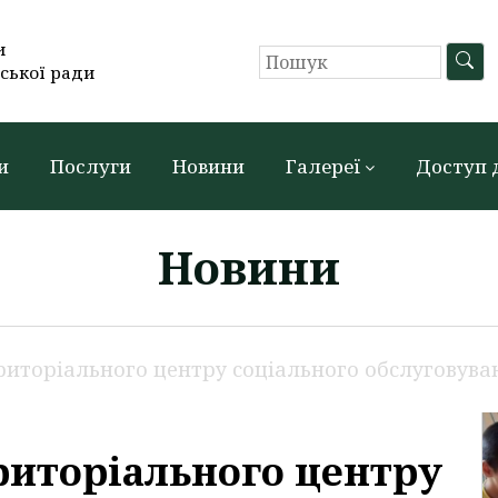
и
ської ради
и
Послуги
Новини
Галереї
Доступ 
Новини
Територіального центру соціального обслуговува
ериторіального центру