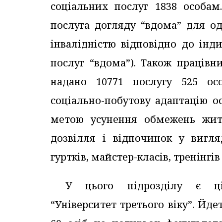
соціальних послуг 1838 особам
послуга догляду “вдома” для од
інвалідністю відповідно до інд
послуг “вдома”). Також працівн
надано 10771 послугу 525 ос
соціально-побутову адаптацію ос
метою усунення обмежень житт
дозвілля і відпочинок у вигляд
гуртків, майстер-класів, тренінгів і
У цього підрозділу є цік
“Університет третього віку”. Йде