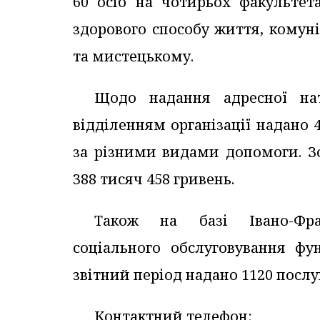
60 осіб на чотирьох факульте
здорового способу життя, комун
та мистецькому.
Щодо надання адресної нат
відділенням організації надано 
за різними видами допомоги. З
388 тисяч 458 гривень.
Також на базі Івано-Фран
соціального обслуговування фун
звітний період надано 1120 послу
Контактний телефон: