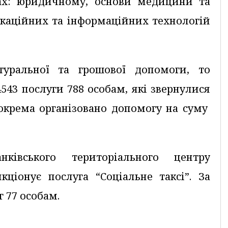
тах: юридичному, основи медицини та
ікаційних та інформаційних технологій
уральної та грошової допомоги, то
4543 послуги 788 особам, які звернулися
окрема організовано допомогу на суму
ківського територіального центру
кціонує послуга “Соціальне таксі”. За
г 77 особам.