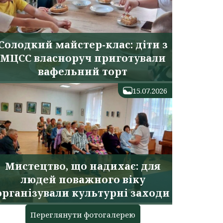
Солодкий майстер-клас: діти з
МЦСС власноруч приготували
вафельний торт
15.07.2026
Мистецтво, що надихає: для
людей поважного віку
організували культурні заходи
Переглянути фотогалерею