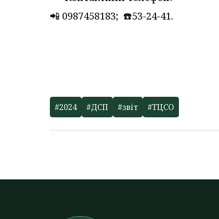
📲 0987458183; ☎️53-24-41.
#2024
#ДСП
#звіт
#ТЦСО