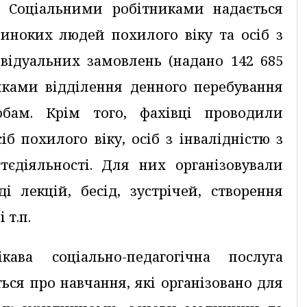
. Соціальними робітниками надається
иноких людей похилого віку та осіб з
ивідуальних замовлень (надано 142 685
иками відділення денного перебування
обам. Крім того, фахівці проводили
іб похилого віку, осіб з інвалідністю з
єдіяльності. Для них організовували
і лекцій, бесід, зустрічей, створення
 т.п.
ава соціально-педагогічна послуга
ться про навчання, які організовано для