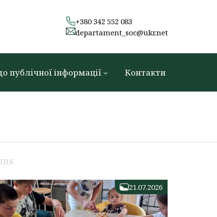
+380 342 552 083
departament_soc@ukr.net
до публічної інформації
Контакти
ння
21.07.2026