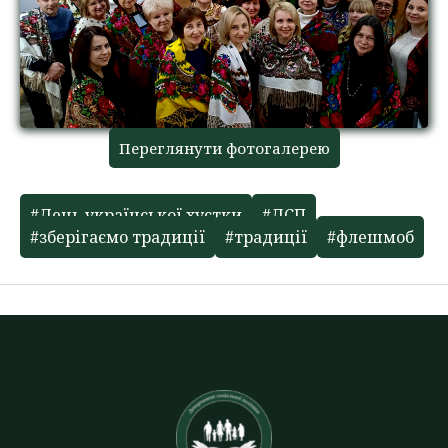
Переглянути фотогалерею
#День української хустки
#ДСП
#зберігаємо традиції
#традиції
#флешмоб