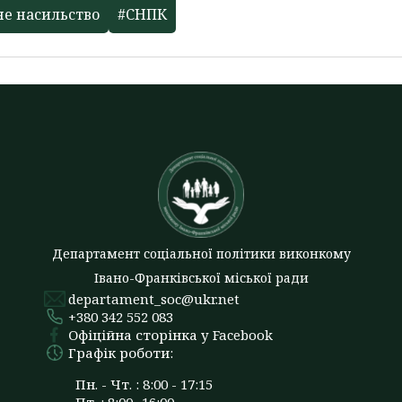
не насильство
#СНПК
Департамент соціальної політики виконкому
Івано-Франківської міської ради
departament_soc@ukr.net
+380 342 552 083
Офіційна сторінка у Facebook
Графік роботи:
Пн. - Чт. : 8:00 - 17:15
Пт. : 8:00 -16:00