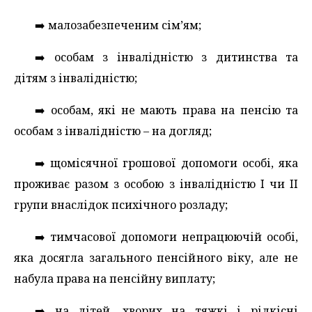
➡️ малозабезпеченим сім’ям;
➡️ особам з інвалідністю з дитинства та
дітям з інвалідністю;
➡️ особам, які не мають права на пенсію та
особам з інвалідністю – на догляд;
➡️ щомісячної грошової допомоги особі, яка
проживає разом з особою з інвалідністю I чи II
групи внаслідок психічного розладу;
➡️ тимчасової допомоги непрацюючій особі,
яка досягла загального пенсійного віку, але не
набула права на пенсійну виплату;
➡️ на дітей, хворих на тяжкі і рідкісні