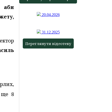
, аби
20.04.2026
ету,
31.12.2025
ректор
Переглянути відеотеку
асиль
рлих,
 ще 8