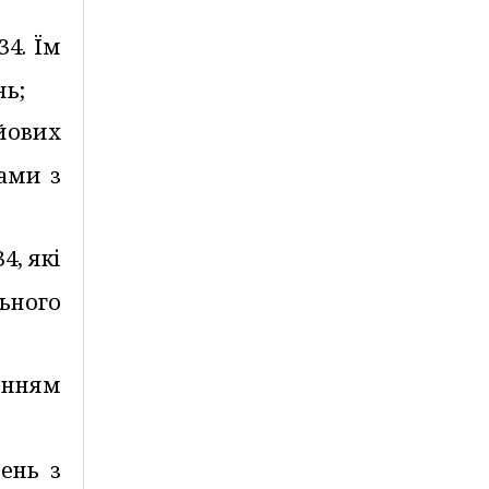
34. Їм
нь;
ойових
гами з
;
4, які
ьного
енням
вень з