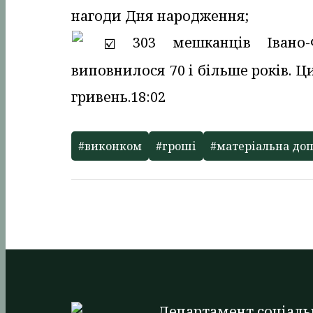
нагоди Дня народження;
303 мешканців Івано-Ф
виповнилося 70 і більше років. 
гривень.
18:02
#виконком
#гроші
#матеріальна до
Департамент соціаль