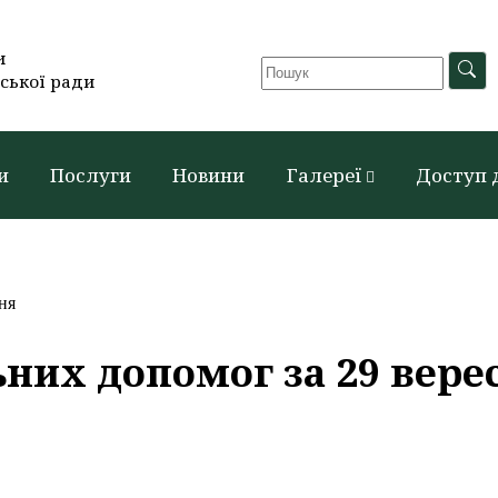
и
ської ради
и
Послуги
Новини
Галереї
Доступ 
ня
них допомог за 29 вере