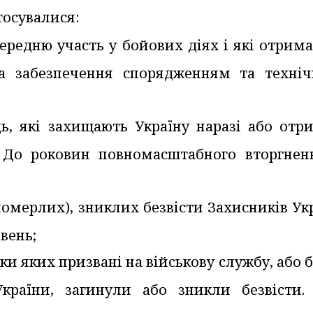
тосувалися:
середню участь у бойових діях і які отрим
а забезпечення спорядженням та техні
ь, які захищають Україну наразі або отр
. До роковин повномасштабного вторгнен
померлих), зниклих безвісти Захисників Ук
вень;
ьки яких призвані на військову службу, або 
країни, загинули або зникли безвісти.