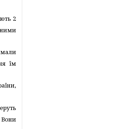
ають 2
чними
имали
ня їм
раїни,
беруть
 Вони