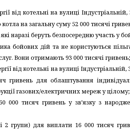
гії від котельні на вулиці Індустріальній, 
котла на загальну суму 52 000 тисячі гриве
 які наразі беруть безпосередню участь у б
ника бойових дій та не користуються піль
уг. Вони отримають 93 000 тисячі гривень
гії від котельні на вулиці Індустріальній, 3
яч гривень для облаштування індивідуал
рукції газових/електричних мереж у цілому;
60 000 тисяч гривень у зв’язку з народж
 і 2 групи) для виплати 16 000 тисяч гри