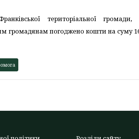
ранківської територіальної громади,
Цим громадянам погоджено кошти на суму 1
помога
ної політики
Розділи сайту