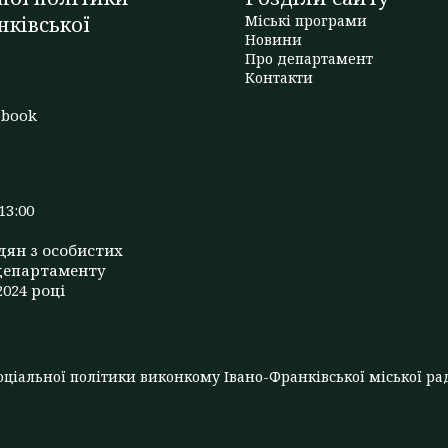
нківської
Міські програми
Новини
Про департамент
t
Контакти
ebook
13:00
дян з особистих
департаменту
2024 році
ціальної політики виконкому Івано-Франківської міської рад