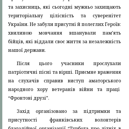
та захисниць, які сьогодні мужньо захищають
територіальну цілісність та суверенітет
України. Не забули присутні й полеглих Героїв:
хвилиною мовчання вшанували пам’ять
бійців, які віддали своє життя за незалежність
нашої держави.
Після цього учасники прослухали
патріотичні пісні та вірші. Приємне враження
на слухачів справив виступ аматорського
народного хору ветеранів війни та праці
“Фронтові друзі”.
Захід організовано за підтримки та
присутності франківських волонтерів
благодійної організації “Турбота про літніх в