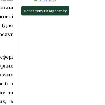
31.12.2025
альна
Переглянути відеотеку
ності
 (для
ослуг
сфері
урних
авчих
сіб з
їни та
ах, в