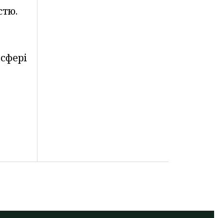
стю.
сфері