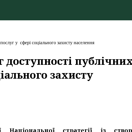
послуг у сфері соціального захисту населення
г доступності публічни
ціального захисту
ї Національної стратегії із ство