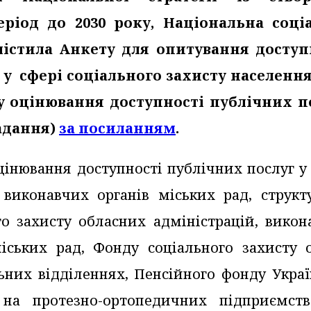
еріод до 2030 року, Національна соці
містила Анкету для опитування доступ
 у сфері соціального захисту населення
ту оцінювання доступності публічних п
надання)
за посиланням
.
інювання доступності публічних послуг у 
 виконавчих органів міських рад, структ
го захисту обласних адміністрацій, викон
іських рад, Фонду соціального захисту о
льних відділеннях, Пенсійного фонду Укра
 на протезно-ортопедичних підприємств