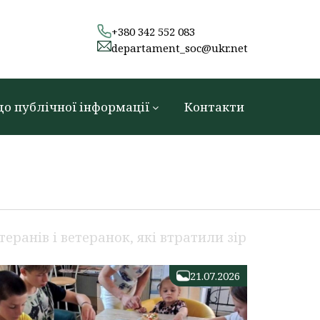
+380 342 552 083
departament_soc@ukr.net
до публічної інформації
Контакти
ранів і ветеранок, які втратили зір
21.07.2026