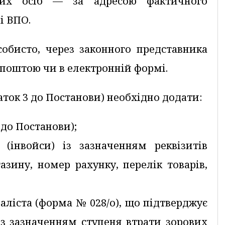
них осіб — за адресою фактичного
і ВПО.
обисто, через законного представника
 поштою чи в електронній формі.
аток 3 до Постанови) необхідно додати:
 до Постанови);
 (інвойси) із зазначенням реквізитів
азину, номер рахунку, перелік товарів,
іаліста (форма № 028/о), що підтверджує
 із зазначенням ступеня втрати зорових