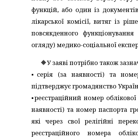
функцій, або один із документі
лікарської комісії, витяг із р
повсякденного функціонування
огляду) медико-соціальної експер
🔶У заяві потрібно також зазн
▪️серія (за наявності) та ном
підтверджує громадянство Україн
▪️реєстраційний номер облікової
наявності) та номер паспорта г
які через свої релігійні пере
реєстраційного номера облі