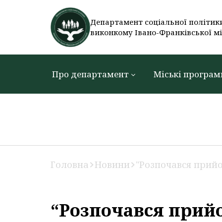
Департамент соціальної політик
виконкому Івано-Франківської мі
Про департамент
Міські програм
Головна
Новини
"Розпочався прийо
“Розпочався прийо