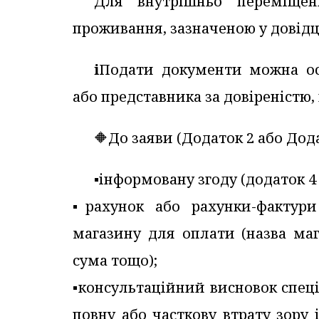
Для внутрішньо переміще
проживання, зазначеною у довідц
ℹ️Подати документи можна ос
або представника за довіреністю,
🔶До заяви (Додаток 2 або Дод
▪️інформовану згоду (додаток 4
▪️рахунок або рахунки-фактури
магазину для оплати (назва маг
сума тощо);
▪️консультаційний висновок спец
повну або часткову втрату зору