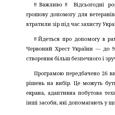
‼️Важливо‼️ Відсьогодні ро
грошову допомогу для ветеранів 
втратили зір під час захисту Укра
‼️Йдеться про допомогу в ра
Червоний Хрест України — до 9
створення більш безпечного і зр
Програмою передбачено 26 ви
рішень на вибір. Це можуть бу
екрана, адаптивна побутова техн
інші засоби, які допомагають у 