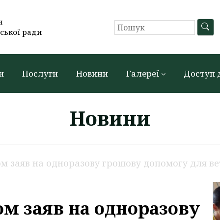
и
ської ради
и
Послуги
Новини
Галереї
Доступ 
Новини
м заяв на одноразову грошову допомогу для вете
м заяв на одноразову