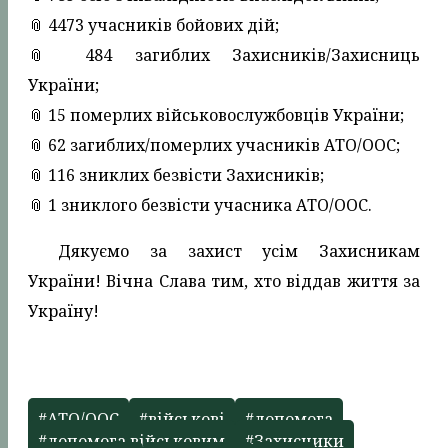
📎 4473 учасників бойових дій;
📎 484 загиблих Захисників/Захисниць
України;
📎 15 померлих військовослужбовців України;
📎 62 загиблих/померлих учасників АТО/ООС;
📎 116 зниклих безвісти Захисників;
📎 1 зниклого безвісти учасника АТО/ООС.
Дякуємо за захист усім Захисникам
України! Вічна Слава тим, хто віддав життя за
Україну!
#АТО/ООС
#військові
#допомога
#допомога військовим
#Захисники