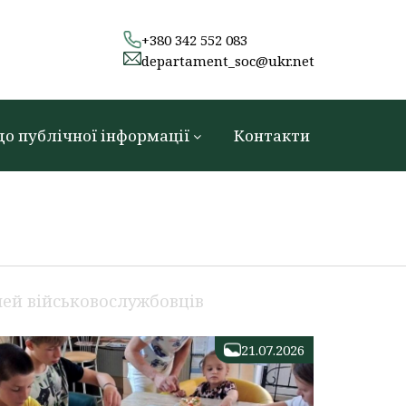
+380 342 552 083
departament_soc@ukr.net
до публічної інформації
Контакти
ей військовослужбовців
21.07.2026