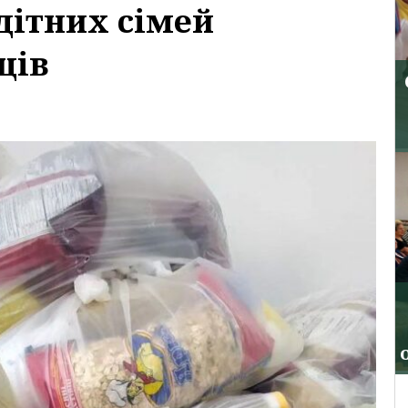
дітних сімей
ців