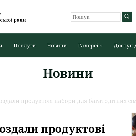
и
ської ради
и
Послуги
Новини
Галереї
Доступ 
Новини
здали продуктові набори для багатодітних сім
оздали продуктові