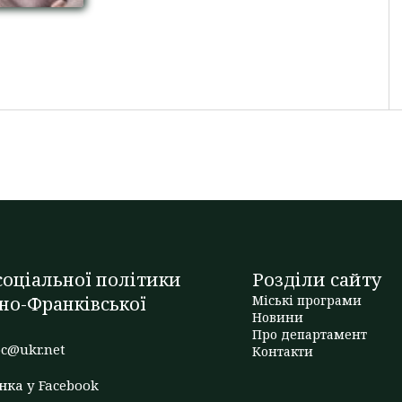
оціальної політики
Розділи сайту
но-Франківської
Міські програми
Новини
Про департамент
c@ukr.net
Контакти
нка у Facebook