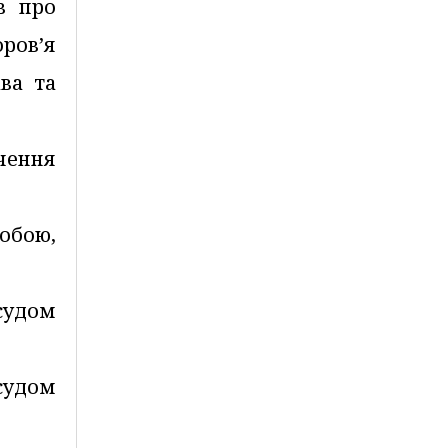
в про
ров’я
ва та
чення
собою,
судом
судом