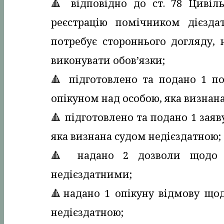
🔺️ відповідно до ст. 78 Цивіл
реєстрацію помічником дієзда
потребує стороннього догляду, 
виконувати обов’язки;
🔺️ підготовлено та подано 1 
опікуном над особою, яка визнан
🔺️ підготовлено та подано 1 зая
яка визнана судом недієздатною;
🔺️ надано 2 дозволи щодо 
недієздатними;
🔺️надано 1 опікуну відмову що
недієздатною;