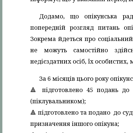
Додамо, що опікунська ра
попередній розгляд питань оп
Зокрема йдеться про соціальний 
не можуть самостійно здійсн
недієздатних осіб, їх особистих, 
За 6 місяців цього року опікун
🔺️ підготовлено 45 подань д
(піклувальником);
🔺️ підготовлено та подано до суд
призначення іншого опікуна;