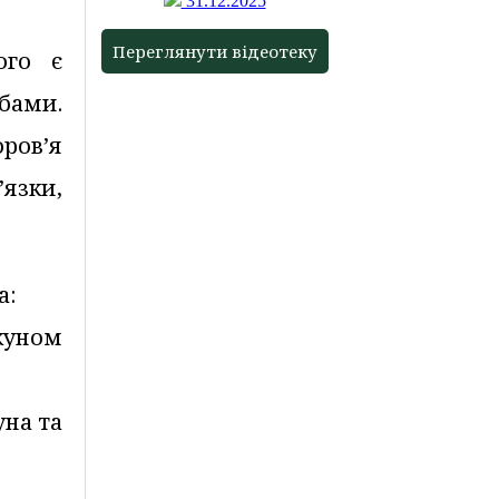
31.12.2025
Переглянути відеотеку
ого є
бами.
оров’я
язки,
а:
куном
уна та