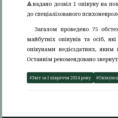
🔺️надано дозвіл 1 опікуну на п
до спеціалізованого психоневрол
Загалом проведено 75 обсте
майбутніх опікунів та осіб, як
опікунами недієздатних, яким п
Останнім рекомендовано звернут
#Звіт за І півріччя 2024 року
#Опікунсь