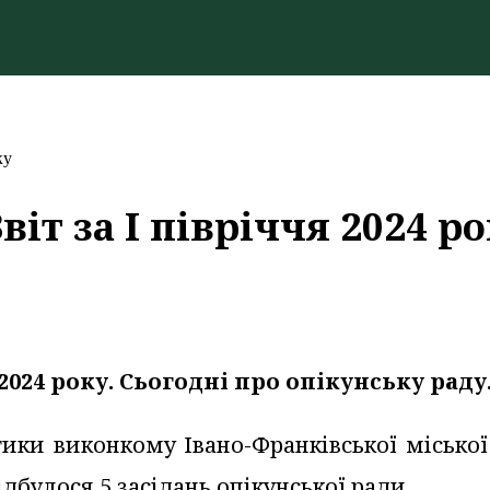
ку
віт за І півріччя 2024 р
2024 року. Сьогодні про опікунську раду
ики виконкому Івано-Франківської міської
дбулося 5 засідань опікунської ради.