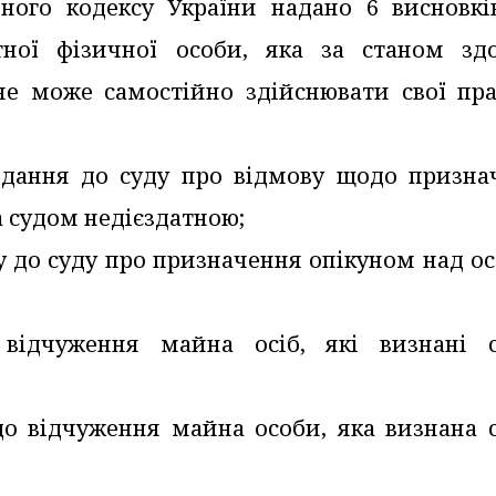
ьного кодексу України надано 6 висновкі
тної фізичної особи, яка за станом здо
не може самостійно здійснювати свої пра
подання до суду про відмову щодо призна
а судом недієздатною;
ву до суду про призначення опікуном над о
відчуження майна осіб, які визнані 
до відчуження майна особи, яка визнана 