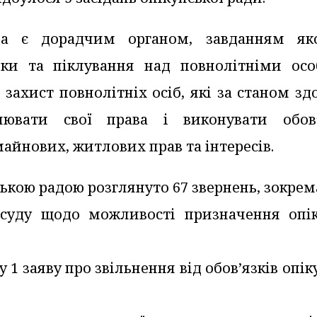
да є дорадчим органом, завданням як
іки та піклування над повнолітніми осо
захист повнолітніх осіб, які за станом зд
ювати свої права і виконувати обов’
майнових, житлових прав та інтересів.
ською радою розглянуто 67 звернень, зокрем
о суду щодо можливості призначення опі
у 1 заяву про звільнення від обов’язків опік