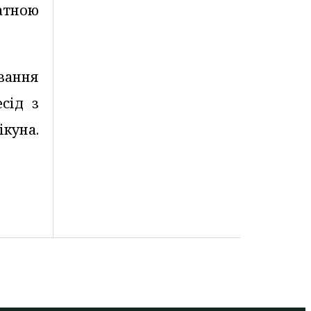
датною
вання
сід з
куна.