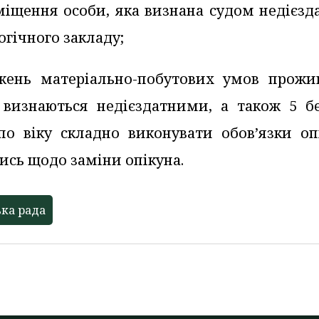
оміщення особи, яка визнана судом недієз
огічного закладу;
жень матеріально-побутових умов прожи
і визнаються недієздатними, а також 5 бе
о віку складно виконувати обов’язки опі
ись щодо заміни опікуна.
ка рада