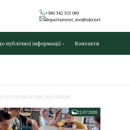
+380 342 552 083
departament_soc@ukr.net
до публічної інформації
Контакти
 постраждалим від війни
21.07.2026