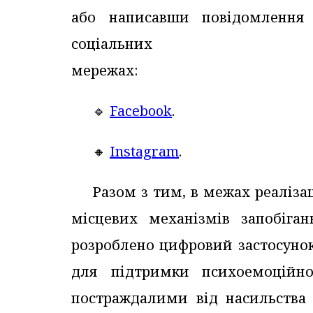
або написавши повідомлення
соціальних
мережах:
🔹️
Facebook
.
🔸️
Instagram
.
Разом з тим, в межах реаліза
місцевих механізмів запобіга
розроблено цифровий застосунок
для підтримки психоемоційно
постраждалими від насильства 