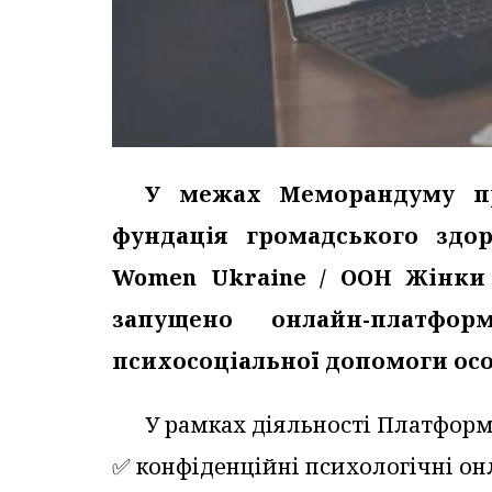
У межах Меморандуму пр
фундація громадського здор
Women Ukraine / ООН Жінки в
запущено онлайн-платфо
психосоціальної допомоги осо
У рамках діяльності Платфор
✅️ конфіденційні психологічні он