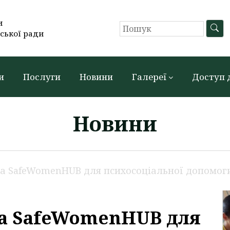
и
ської ради
и
Послуги
Новини
Галереї
Доступ 
Новини
 SafeWomenHUB для психосоціальної допомоги
а SafeWomenHUB для