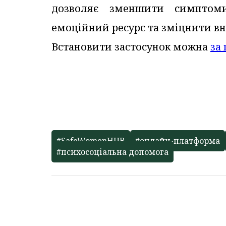
дозволяє зменшити симптоми
емоційний ресурс та зміцнити вн
Встановити застосунок можна
за
#SafeWomenHUB
#онлайн-платформа
#психосоціальна допомога