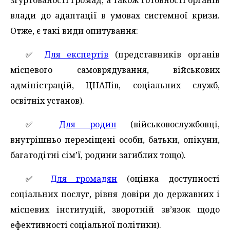
згуртованості громад, а також готовності органів
влади до адаптації в умовах системної кризи.
Отже, є такі види опитування:
✅️
Для експертів
(представників органів
місцевого самоврядування, військових
адміністрацій, ЦНАПів, соціальних служб,
освітніх установ).
✅️
Для родин
(військовослужбовці,
внутрішньо переміщені особи, батьки, опікуни,
багатодітні сім’ї, родини загиблих тощо).
✅️
Для громадян
(оцінка доступності
соціальних послуг, рівня довіри до державних і
місцевих інституцій, зворотній зв’язок щодо
ефективності соціальної політики).