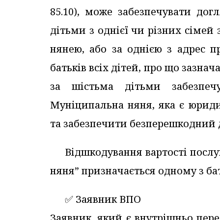
85.10), може забезпечувати дог
дітьми з однієї чи різних сіме
нянею, або за однією з адрес 
батьків всіх дітей, про що зазнач
за шістьма дітьми забезпеч
Муніципальна няня, яка є юриди
та забезпечити безперешкодний д
Відшкодування вартості послу
няня” призначається одному з бать
✅️ Заявник ВПО
Заявник, який є внутрішньо пер