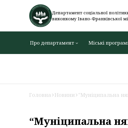
Департамент соціальної політик
виконкому Івано-Франківської мі
Про департамент
Міські програм
Головна
Новини
"Муніципальна нян
“Муніципальна нян