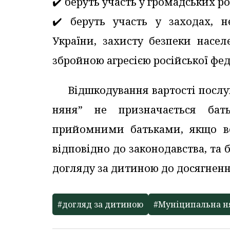
✔️ беруть участь у громадських р
✔️ беруть участь у заходах, 
України, захисту безпеки насел
збройною агресією російської фед
Відшкодування вартості послу
няня” не призначається бать
прийомними батьками, якщо в
відповідно до законодавства, та 
догляду за дитиною до досягненн
#догляд за дитиною
#Муніципальна н