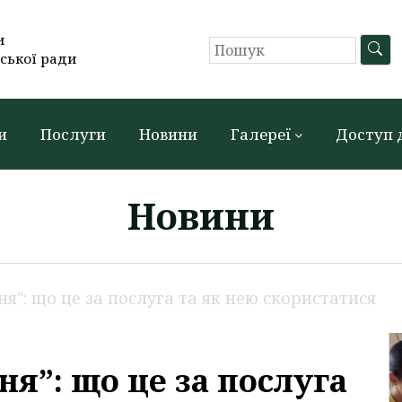
и
ської ради
и
Послуги
Новини
Галереї
Доступ 
Новини
я": що це за послуга та як нею скористатися
я”: що це за послуга