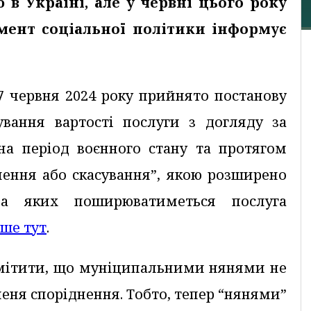
 в Україні, але у червні цього року
амент соціальної політики інформує
7 червня 2024 року прийнято постанову
вання вартості послуги з догляду за
а період воєнного стану та протягом
нення або скасування”, якою розширено
на яких поширюватиметься послуга
ьше тут
.
ідмітити, що муніципальними нянями не
еня споріднення. Тобто, тепер “нянями”