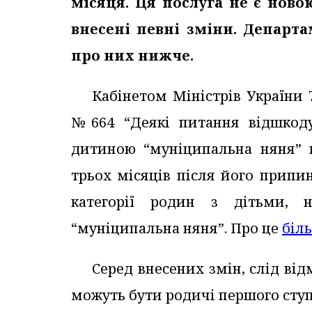
місяця. Ця послуга не є новою
внесені певні зміни. Департ
про них нижче.
Кабінетом Міністрів України 
№664 “Деякі питання відшкоду
дитиною “муніципальна няня” н
трьох місяців після його припи
категорії родин з дітьми, 
“муніципальна няня”. Про це
біл
Серед внесених змін, слід в
можуть бути родичі першого ступ