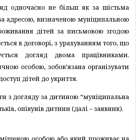
ляд одночасно не більш як за шістьма
й за адресою, визначеною муніципальною
проживання дітей за письмовою згодою
ається в договорі, з урахуванням того, що
ується догляд двома працівниками.
чною особою, зобов’язана організувати
оступ дітей до укриття.
ги з догляду за дитиною “муніципальна
ків, опікунів дитини (далі – заявник).
еміщеною особою або який проживає на