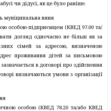
бусі чи дідусі, як це було раніше.
ць муніципальна няня
ною особою-підприємцем (КВЕД 97.00 та/
увати догляд одночасно не більш як за
ізних сімей за адресою, визначеною
адрес проживання дітей за письмовою
о зазначається в договорі про здійснення
говорі визначаються умови з організації
ня
ичною особою (КВЕД 78.20 та/або КВЕД