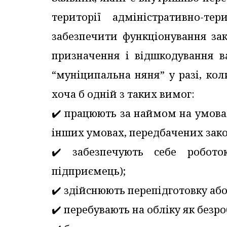
території адміністративно-те
забезпечити функціонування зак
призначення і відшкодування в
“муніципальна няня” у разі, ко
хоча б одній з таких вимог:
✔️ працюють за наймом на умовах
інших умовах, передбачених зак
✔️ забезпечують себе робот
підприємець);
✔️ здійснюють перепідготовку або
✔️ перебувають на обліку як безро