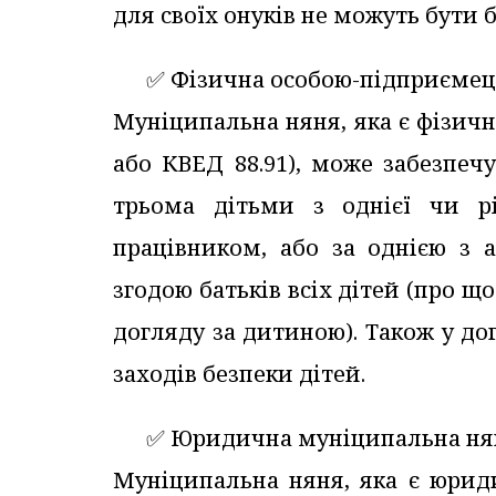
для своїх онуків не можуть бути ба
✅️ Фізична особою-підприєме
Муніципальна няня, яка є фізич
або КВЕД 88.91), може забезпеч
трьома дітьми з однієї чи р
працівником, або за однією з 
згодою батьків всіх дітей (про щ
догляду за дитиною). Також у до
заходів безпеки дітей.
✅️ Юридична муніципальна ня
Муніципальна няня, яка є юрид