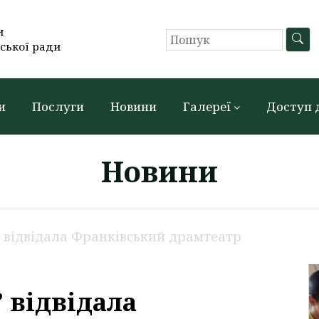
и
ської ради
и
Послуги
Новини
Галереї
Доступ 
Новини
 відвідала Франківський драмтеатр
 відвідала