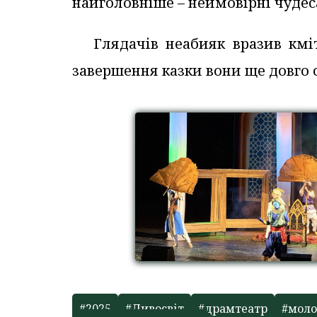
найголовніше – неймовірні чудес
Глядачів неабияк вразив кмі
завершення казки вони ще довго 
#2025
#Дивосвіт
#драмтеатр
#моло