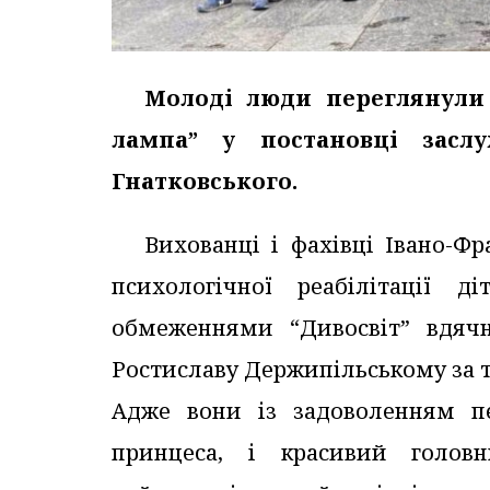
Молоді люди переглянули 
лампа” у постановці заслу
Гнатковського.
Вихованці і фахівці Івано-Фр
психологічної реабілітації 
обмеженнями “Дивосвіт” вдячн
Ростиславу Держипільському за т
Адже вони із задоволенням пе
принцеса, і красивий голо