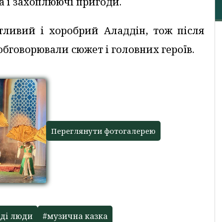
а і захоплюючі пригоди.
тливий і хоробрий Аладдін, тож після
обговорювали сюжет і головних героїв.
Переглянути фотогалерею
ді люди
#музична казка