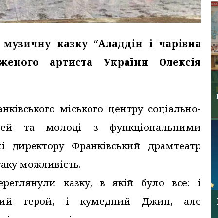
музичну казку “Аладдін і чарівна
женого артиста України Олексія
анківського міського центру соціально-
дітей та молоді з функціональними
і директору Франківський драмтеатр
аку можливість.
реглянули казку, в якій було все: і
вний герой, і кумедний Джин, але