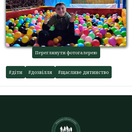
Переглянути фотогалерею
#діти
#дозвілля
#щасливе дитинство