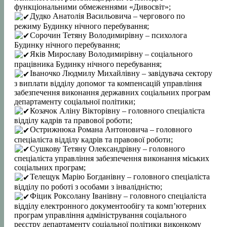
функціональними обмеженнями «Дивосвіт»;
Дудко Анатолія Васильовича – чергового по
режиму Будинку нічного перебування;
Сорочин Тетяну Володимирівну – психолога
Будинку нічного перебування;
Яків Мирославу Володимирівну – соціального
працівника Будинку нічного перебування;
Іваночко Людмилу Михайлівну – завідувача сектору
з виплати відділу допомог та компенсацій управління
забезпечення виконання державних соціальних програм
департаменту соціальної політики;
Козачок Аліну Вікторівну – головного спеціаліста
відділу кадрів та правової роботи;
Острижнюка Романа Антоновича – головного
спеціаліста відділу кадрів та правової роботи;
Сушкову Тетяну Олександрівну – головного
спеціаліста управління забезпечення виконання міських
соціальних програм;
Телещук Марію Богданівну – головного спеціаліста
відділу по роботі з особами з інвалідністю;
Фіцик Роксолану Іванівну – головного спеціаліста
відділу електронного документообігу та компʼютерних
програм управління адміністрування соціального
реєстру департаменту соціальної політики виконкому