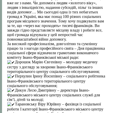
вже не з нами. Чи допомога людям «золотого віку»,
людям з інвалідністю, надання субсидій, пільг та інших
видів допомог… Ми сьогодні одна із тих небагатьох
громад в Україні, яка має понад 100 різних соціальних
програм місцевого значення. Тому хочу подякувати вам
за те, що «через вас проходять» тисячі франківців. Ви
завжди гідно представляєте місцеву владу і робите все,
щоб громада відчувала у цей непростий час
повномасштабної війни допомогу.
За високий професіоналізм, довголітню та сумлінну
працю та з нагоди професійного свята – Дня працівника
соціальної сфери відзначили грамотами виконавчого
комітету Івано-Франківської міської ради:
Дорошок Марію Євгенівну – молодшу медичну
сестру з догляду за хворими Івано-Франківського
територіального центру соціального обслуговування;
Перхулин Ірину Йосипівну – соціального робітника
Івано-Франківського територіального центру
соціального обслуговування;
Дикун Лесю Дмитрівну – директора Івано-
Франківського міського центру соціальних служб для
сімʼї, дітей та молоді;
Тарановську Віру Юріївну – фахівця із соціальної
роботи І категорії Івано-Франківського міського центру