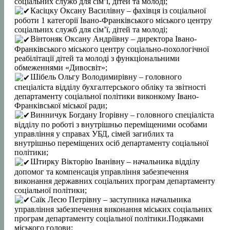
соціальних служб для сімʼї, дітей та молоді;
Касіцку Оксану Василівну – фахівця із соціальної
роботи 1 категорії Івано-Франківського міського центру
соціальних служб для сімʼї, дітей та молоді;
Вінтоняк Оксану Андріївну – директора Івано-
Франківського міського центру соціально-похологічної
реабілітації дітей та молоді з функціональними
обмеженнями «Дивосвіт»;
Шібель Ольгу Володимирівну – головного
спеціаліста відділу бухгалтерського обліку та звітності
департаменту соціальної політики виконкому Івано-
Франківської міської ради;
Винничук Богдану Ігорівну – головного спеціаліста
відділу по роботі з внутрішньо переміщеними особами
управління у справах УБД, сімей загиблих та
внутрішньо переміщених осіб департаменту соціальної
політики;
Штирку Вікторію Іванівну – начальника відділу
допомог та компенсація управління забезпечення
виконання державних соціальних програм департаменту
соціальної політики;
Саїк Лесю Петрівну – заступника начальника
управління забезпечення виконання міських соціальних
програм департаменту соціальної політики.Подяками
міського голови: