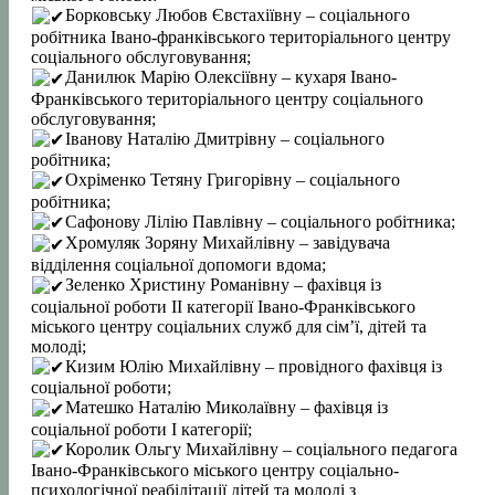
Борковську Любов Євстахіївну – соціального
робітника Івано-франківського територіального центру
соціального обслуговування;
Данилюк Марію Олексіївну – кухаря Івано-
Франківського територіального центру соціального
обслуговування;
Іванову Наталію Дмитрівну – соціального
робітника;
Охріменко Тетяну Григорівну – соціального
робітника;
Сафонову Лілію Павлівну – соціального робітника;
Хромуляк Зоряну Михайлівну – завідувача
відділення соціальної допомоги вдома;
Зеленко Христину Романівну – фахівця із
соціальної роботи II категорії Івано-Франківського
міського центру соціальних служб для сімʼї, дітей та
молоді;
Кизим Юлію Михайлівну – провідного фахівця із
соціальної роботи;
Матешко Наталію Миколаївну – фахівця із
соціальної роботи І категорії;
Королик Ольгу Михайлівну – соціального педагога
Івано-Франківського міського центру соціально-
психологічної реабілітації дітей та молоді з