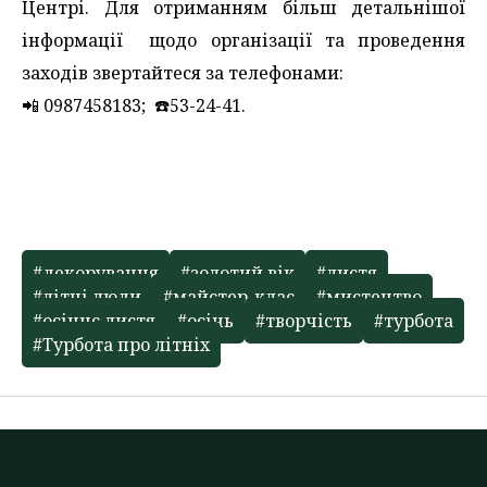
Центрі. Для отриманням більш детальнішої
інформації щодо організації та проведення
заходів звертайтеся за телефонами:
📲 0987458183; ☎️53-24-41.
#декорування
#золотий вік
#листя
#літні люди
#майстер-клас
#мистецтво
#осіннє листя
#осінь
#творчість
#турбота
#Турбота про літніх