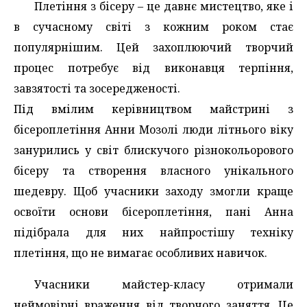
Плетіння з бісеру – це давнє мистецтво, яке і
в сучасному світі з кожним роком стає
популярнішим. Цей захоплюючий творчий
процес потребує від виконавця терпіння,
завзятості та зосередженості.
Під вмілим керівництвом майстрині з
бісероплетіння Анни Мозолі люди літнього віку
занурились у світ блискучого різнокольорового
бісеру та створення власного унікального
шедевру. Щоб учасники заходу змогли краще
освоїти основи бісероплетіння, пані Анна
підібрала для них найпростішу техніку
плетіння, що не вимагає особливих навичок.
Учасники майстер-класу отримали
неймовірні враження від творчого заняття. Це