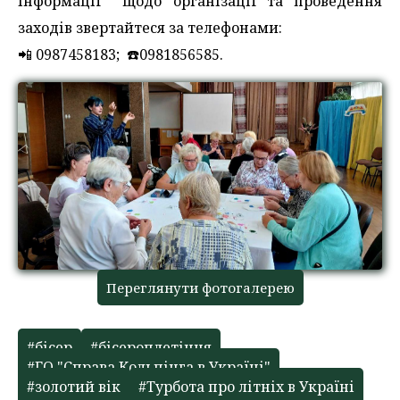
інформації щодо організації та проведення
заходів звертайтеся за телефонами:
📲 0987458183; ☎️0981856585.
Переглянути фотогалерею
#бісер
#бісероплетіння
#ГО "Справа Кольпінга в Україні"
#золотий вік
#Турбота про літніх в Україні