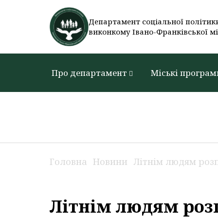
Департамент соціальної політик
виконкому Івано-Франківської мі
Про департамент
Міські програм
Головна
Новини
Літнім людям роз
Літнім людям роз