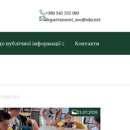
+380 342 552 083
departament_soc@ukr.net
до публічної інформації
Контакти
Донцова
21.07.2026