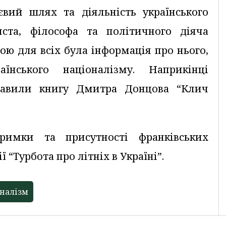
вий шлях та діяльність українського
иста, філософа та політичного діяча
ою для всіх була інформація про нього,
їнського націоналізму. Наприкінці
ставили книгу Дмитра Донцова “Клич
тримки та присутності франківських
 “Турбота про літніх в Україні”.
налізм