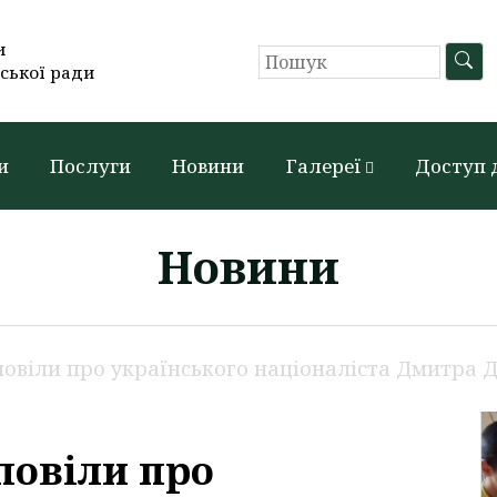
и
ської ради
и
Послуги
Новини
Галереї
Доступ 
Новини
повіли про українського націоналіста Дмитра 
повіли про