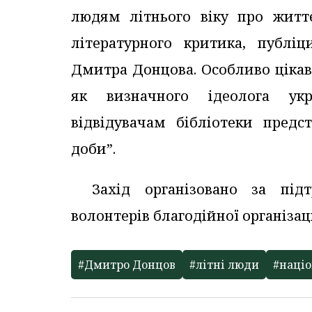
людям літнього віку про життє
літературного критика, публіц
Дмитра Донцова. Особливо цікав
як визначного ідеолога укра
відвідувачам бібліотеки пред
доби”.
Захід організовано за під
волонтерів благодійної організації
#Дмитро Донцов
#літні люди
#націо