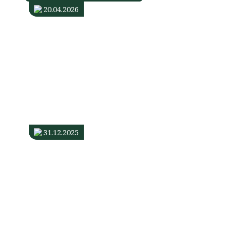
20.04.2026
Центр
життєстійкості
продовжує
працювати
в
Івано-
Франківській
ТГ
31.12.2025
Будинок
нічного
перебування
продовжує
працювати
і