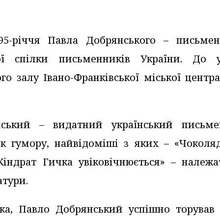
-річчя Павла Добрянського – письмен
ої спілки письменників України. До у
го залу Івано-Франківської міської центр
ський – видатний український письме
ок гумору, найвідоміші з яких – «Чоколя
Кіндрат Гичка увіковічнюється» – належа
атури.
ка, Павло Добрянський успішно торував