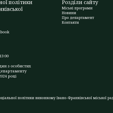
ної політики
Розділи сайту
нківської
Міські програми
Новини
Про департамент
t
Контакти
ebook
13:00
дян з особистих
департаменту
2024 році
ціальної політики виконкому Івано-Франківської міської рад