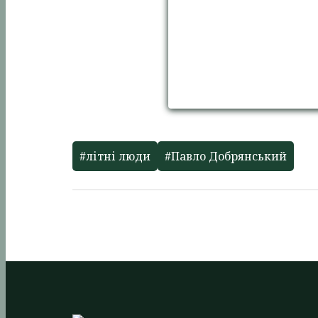
#літні люди
#Павло Добрянський