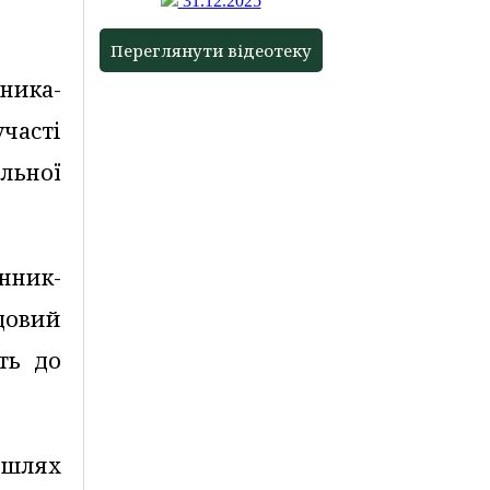
31.12.2025
Переглянути відеотеку
ника-
часті
альної
нник-
довий
ть до
 шлях