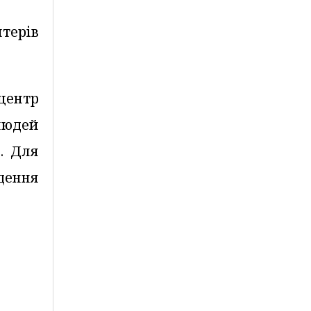
терів
центр
людей
і. Для
дення