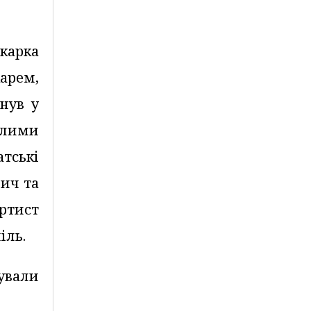
екарка
арем,
нув у
елими
тські
вич та
ртист
іль.
ували