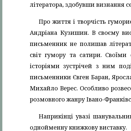
літератора, здобувши визнання се
Про життя і творчість гумори
Андріана Кузишин. В своєму ви
письменник не полишав літерату
світ гумору та сатири. Своїми
історіями зустрічей з ним поді
письменники Євген Баран, Яросла
Михайло Верес. Особливо розве
розмовного жанру Івано-Франківсь
Наприкінці увазі шанувальни
однойменну книжкову виставку.