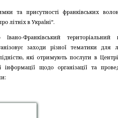
римки та присутності франківських волон
ро літніх в Україні”.
 Івано-Франківський територіальний 
рганізовує заходи різної тематики для 
алідністю, які отримують послуги в Центр
 інформації щодо організації та прове
ми: