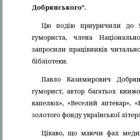
Добрянського”.
Цю подію приуричили до 95
гумориста, члена Національн
запросили працівників читально
бібліотеки.
Павло Казимирович Добрян
гуморист, автор багатьох книж
капелюх», «Веселий аптекар», «
золотого фонду української літер
Цікаво, що маючи фах меди