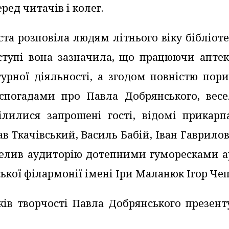
ред читачів і колег.
ста розповіла людям літнього віку бібліот
ступі вона зазначила, що працюючи аптек
рної діяльності, а згодом повністю пори
 спогадами про Павла Добрянського, вес
лилися запрошені гості, відомі прикарпа
в Ткачівський, Василь Бабій, Іван Гаврило
селив аудиторію дотепними гуморесками а
кої філармонії імені Іри Маланюк Ігор Чеп
ків творчості Павла Добрянського презент