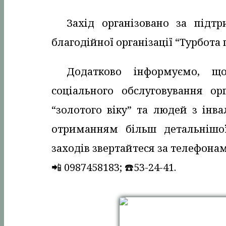
Захід організовано за підт
благодійної організації “Турбота п
Додатково інформуємо, що
соціального обслуговування о
“золотого віку” та людей з інв
отриманням більш детальнішої
заходів звертайтеся за телефона
📲 0987458183; ☎️53-24-41.