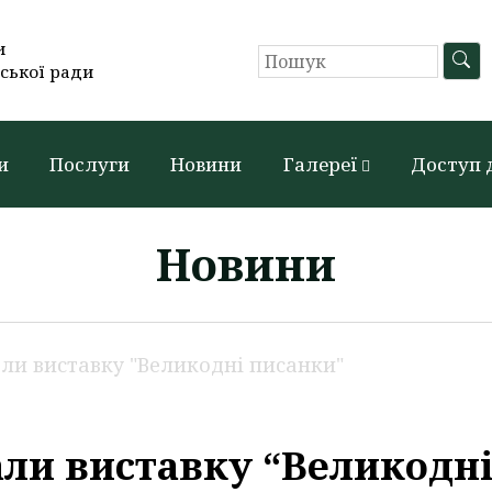
и
ської ради
и
Послуги
Новини
Галереї
Доступ 
Новини
али виставку "Великодні писанки"
али виставку “Великодн