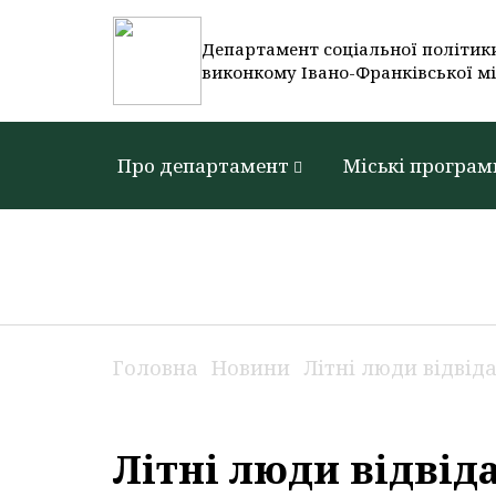
Департамент соціальної політик
виконкому Івано-Франківської мі
Про департамент
Міські програм
Головна
Новини
Літні люди відвід
Літні люди відвід