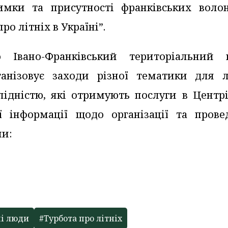
римки та присутності франківських волон
ро літніх в Україні”.
 Івано-Франківський територіальний 
рганізовує заходи різної тематики для 
алідністю, які отримують послуги в Центр
 інформації щодо організації та прове
ми:
ні люди
#Турбота про літніх