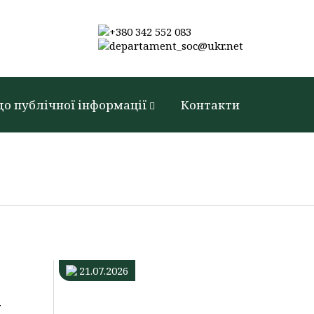
+380 342 552 083
departament_soc@ukr.net
до публічної інформації
Контакти
Солодкий
майстер-
21.07.2026
клас:
і
діти