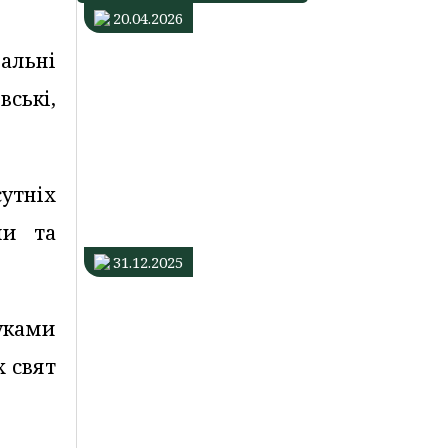
20.04.2026
Центр
нальні
життєстійкості
продовжує
ські,
працювати
в
Івано-
утніх
Франківській
ТГ
ми та
31.12.2025
Будинок
уками
нічного
перебування
х свят
продовжує
працювати
і