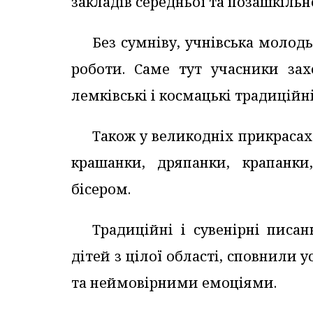
закладів середньої та позашкільно
Без сумніву, учнівська молод
роботи. Саме тут учасники захо
лемківські і космацькі традиційн
Також у великодніх прикрасах
крашанки, дряпанки, крапанки
бісером.
Традиційні і сувенірні писан
дітей з цілої області, сповнили 
та неймовірними емоціями.