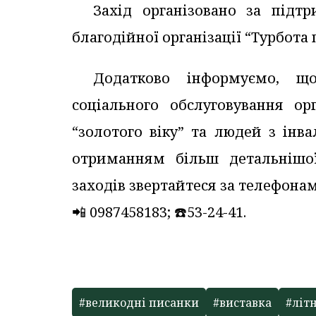
Захід організовано за підт
благодійної організації “Турбота п
Додатково інформуємо, що
соціального обслуговування о
“золотого віку” та людей з інв
отриманням більш детальнішої
заходів звертайтеся за телефона
📲 0987458183; ☎️53-24-41.
#великодні писанки
#виставка
#літ