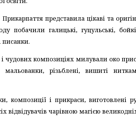
ї освіти.
ь Прикарпаття представила цікаві та оригі
ду побачили галицькі, гуцульські, бойків
і писанки.
 і чудових композиціях милували око прис
, мальованки, різьблені, вишиті нитка
ки, композиції і прикраси, виготовлені р
усіх відвідувачів чарівною магією великодні