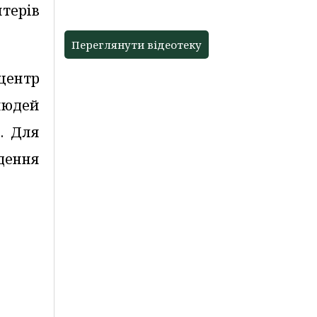
терів
допомагати
Переглянути відеотеку
центр
людей
і. Для
дення